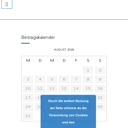
Beitragskalender
AUGUST 2026
M
D
M
D
F
S
S
1
2
3
4
5
6
7
8
9
10
11
12
13
14
15
16
17
18
19
20
21
22
23
Durch die weitere Nutzung
24
25
26
27
28
29
30
der Seite stimmst du der
Verwendung von Cookies
31
und den