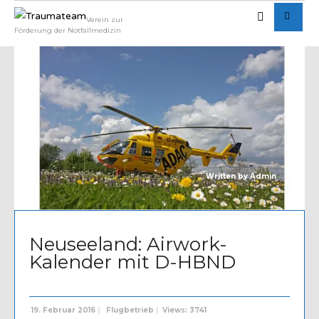
Verein zur
Förderung der Notfallmedizin
Written by
Admin
Neuseeland: Airwork-
Kalender mit D-HBND
19. Februar 2016
|
Flugbetrieb
|
Views: 3741