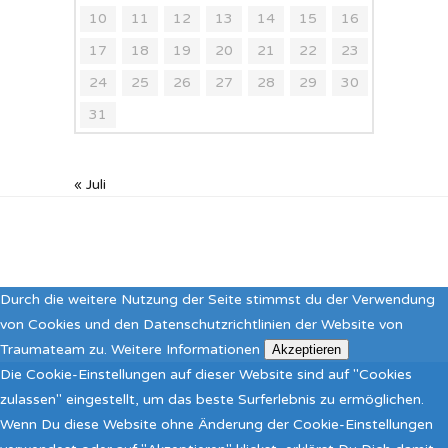
10
11
12
13
14
15
16
17
18
19
20
21
22
23
24
25
26
27
28
29
30
31
« Juli
Durch die weitere Nutzung der Seite stimmst du der Verwendung
von Cookies und den Datenschutzrichtlinien der Website von
Traumateam zu.
Weitere Informationen
Akzeptieren
Die Cookie-Einstellungen auf dieser Website sind auf "Cookies
zulassen" eingestellt, um das beste Surferlebnis zu ermöglichen.
Wenn Du diese Website ohne Änderung der Cookie-Einstellungen