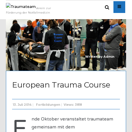
Verein zur
Förderung der Notfallmedizin
Written by
Admin
European Trauma Course
13. Juli 2014
|
Fortbildungen
|
Views: 3818
E
nde Oktober veranstaltet traumateam
gemeinsam mit dem