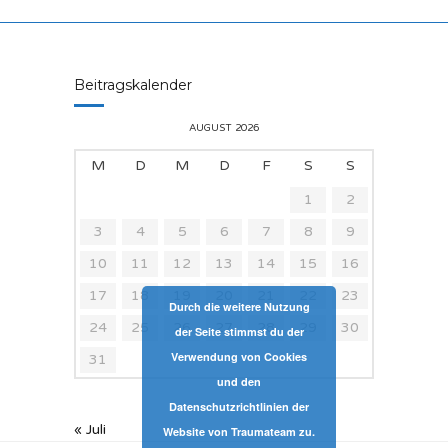
Beitragskalender
AUGUST 2026
M
D
M
D
F
S
S
1
2
3
4
5
6
7
8
9
10
11
12
13
14
15
16
17
18
19
20
21
22
23
Durch die weitere Nutzung
24
25
26
27
28
29
30
der Seite stimmst du der
Verwendung von Cookies
31
und den
Datenschutzrichtlinien der
« Juli
Website von Traumateam zu.