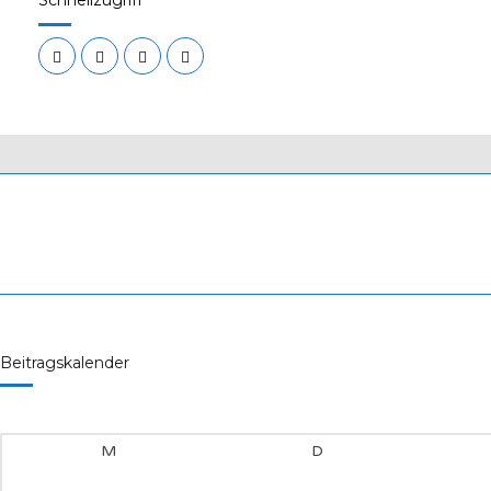
Schnellzugriff
Beitragskalender
M
D