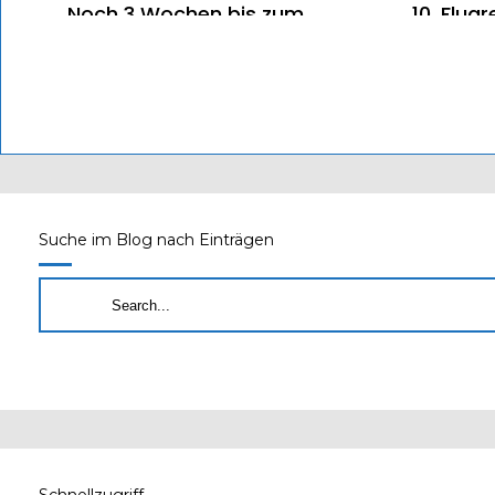
Noch 3 Wochen bis zum
10. Flu
Flugrettungssymposium
am 18. 
Suche im Blog nach Einträgen