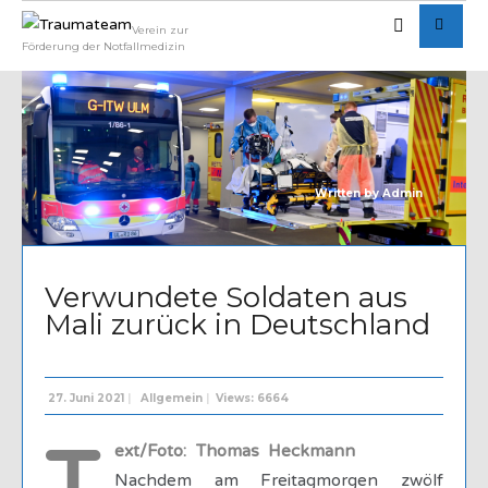
Verein zur
Förderung der Notfallmedizin
Written by
Admin
Verwundete Soldaten aus
Mali zurück in Deutschland
27. Juni 2021
|
Allgemein
|
Views: 6664
ext/Foto: Thomas Heckmann
Nachdem am Freitagmorgen zwölf