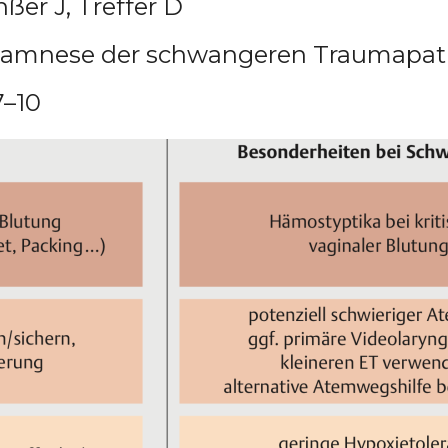
ßer J, Treffer D
namnese der schwangeren Traumapati
7–10