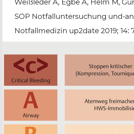
Weißleder A, Egbe A, Helm M, Gun
SOP Notfalluntersuchung und-a
Notfallmedizin up2date 2019; 14: 