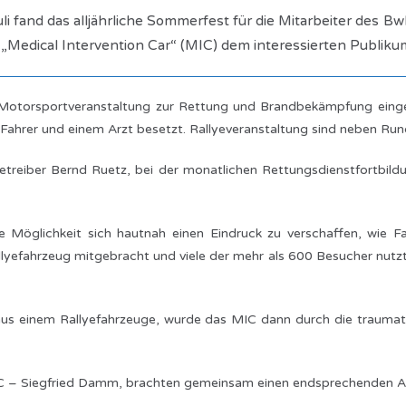
 fand das alljährliche Sommerfest für die Mitarbeiter des B
„Medical Intervention Car“ (MIC) dem interessierten Publiku
 Motorsportveranstaltung zur Rettung und Brandbekämpfung einge
 Fahrer und einem Arzt besetzt. Rallyeveranstaltung sind neben Ru
treiber Bernd Ruetz, bei der monatlichen Rettungsdienstfortbild
ie Möglichkeit sich hautnah einen Eindruck zu verschaffen, wie 
yefahrzeug mitgebracht und viele der mehr als 600 Besucher nutzten
us einem Rallyefahrzeuge, wurde das MIC dann durch die trauma
MC – Siegfried Damm, brachten gemeinsam einen endsprechenden Au