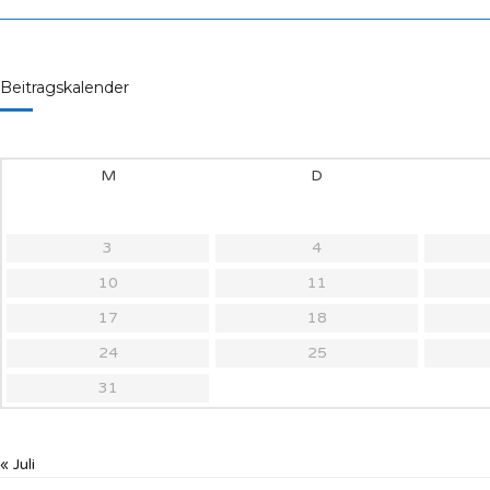
Beitragskalender
M
D
3
4
10
11
17
18
24
25
31
« Juli