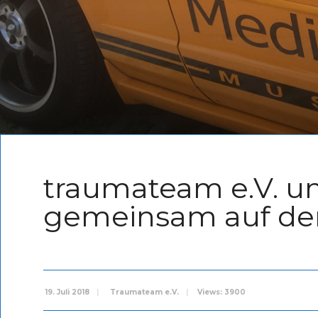
traumateam e.V. u
gemeinsam auf d
19. Juli 2018
|
Traumateam e.V.
|
Views: 3900