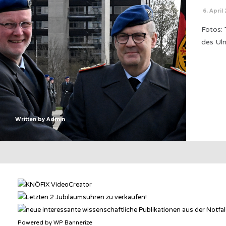
6. April
Fotos:
des Ul
Written by
Admin
Powered by WP Bannerize