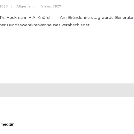
 2023
|
Allgemein
|
Views: 3927
 Th. Heckmann + A. Knöfel Am Gründonnerstag wurde Generalarzt
mer Bundeswehrkrankenhauses verabschiedet
...