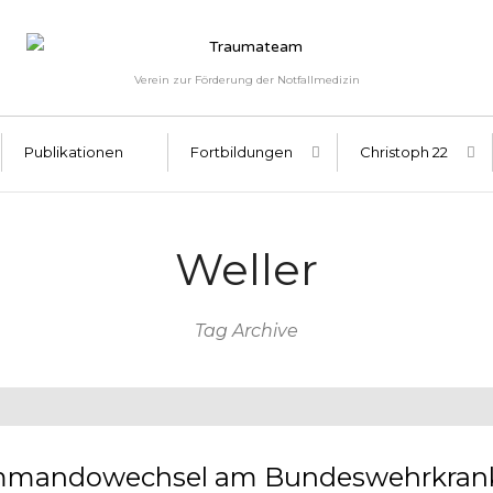
Verein zur Förderung der Notfallmedizin
Publikationen
Fortbildungen
Christoph 22
Weller
Tag Archive
mandowechsel am Bundeswehrkran