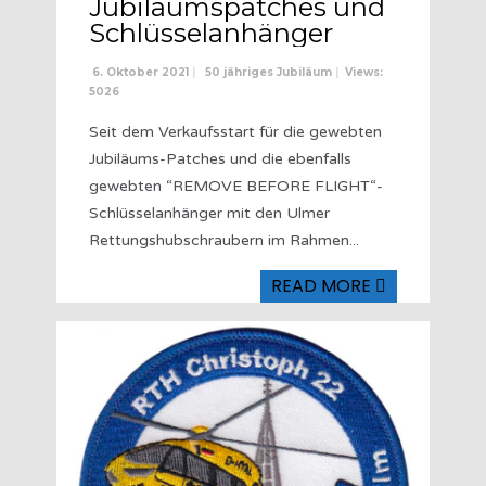
Jubiläumspatches und
Schlüsselanhänger
6. Oktober 2021
|
50 jähriges Jubiläum
|
Views:
5026
Seit dem Verkaufsstart für die gewebten
Jubiläums-Patches und die ebenfalls
gewebten “REMOVE BEFORE FLIGHT“-
Schlüsselanhänger mit den Ulmer
Rettungshubschraubern im Rahmen
...
READ MORE