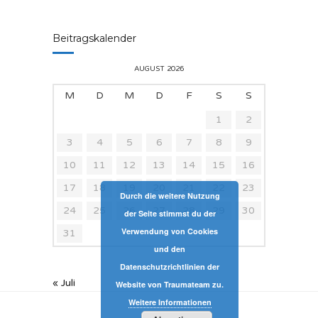
Beitragskalender
AUGUST 2026
M
D
M
D
F
S
S
1
2
3
4
5
6
7
8
9
10
11
12
13
14
15
16
17
18
19
20
21
22
23
Durch die weitere Nutzung
24
25
26
27
28
29
30
der Seite stimmst du der
Verwendung von Cookies
31
und den
Datenschutzrichtlinien der
« Juli
Website von Traumateam zu.
Weitere Informationen