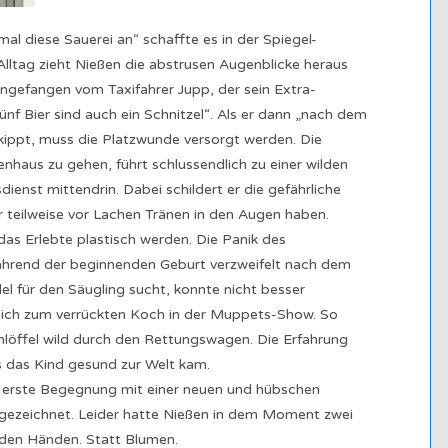
al diese Sauerei an“ schaffte es in der Spiegel-
 Alltag zieht Nießen die abstrusen Augenblicke heraus
ngefangen vom Taxifahrer Jupp, der sein Extra-
Fünf Bier sind auch ein Schnitzel“. Als er dann „nach dem
 kippt, muss die Platzwunde versorgt werden. Die
nhaus zu gehen, führt schlussendlich zu einer wilden
ienst mittendrin. Dabei schildert er die gefährliche
r teilweise vor Lachen Tränen in den Augen haben.
das Erlebte plastisch werden. Die Panik des
ährend der beginnenden Geburt verzweifelt nach dem
l für den Säugling sucht, konnte nicht besser
eich zum verrückten Koch in der Muppets-Show. So
löffel wild durch den Rettungswagen. Die Erfahrung
s das Kind gesund zur Welt kam.
 erste Begegnung mit einer neuen und hübschen
gezeichnet. Leider hatte Nießen in dem Moment zwei
 den Händen. Statt Blumen.