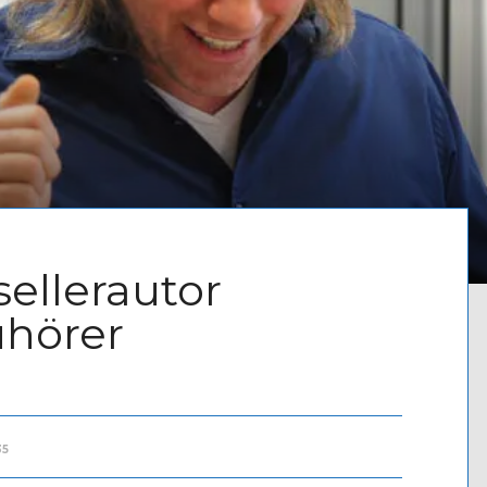
sellerautor
uhörer
35