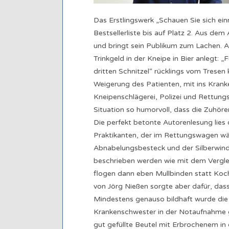
Das Erstlingswerk „Schauen Sie sich einm
Bestsellerliste bis auf Platz 2. Aus dem
und bringt sein Publikum zum Lachen. A
Trinkgeld in der Kneipe in Bier anlegt: „
dritten Schnitzel“ rücklings vom Tresen
Weigerung des Patienten, mit ins Kranke
Kneipenschlägerei, Polizei und Rettungsd
Situation so humorvoll, dass die Zuhöre
Die perfekt betonte Autorenlesung lies 
Praktikanten, der im Rettungswagen w
Abnabelungsbesteck und der Silberwinde
beschrieben werden wie mit dem Vergl
flogen dann eben Mullbinden statt Koch
von Jörg Nießen sorgte aber dafür, das
Mindestens genauso bildhaft wurde die
Krankenschwester in der Notaufnahme 
gut gefüllte Beutel mit Erbrochenem in