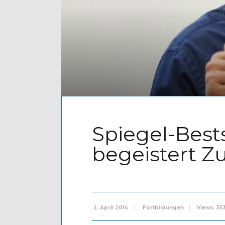
Spiegel-Best
begeistert Z
2. April 2014
|
Fortbildungen
|
Views: 35