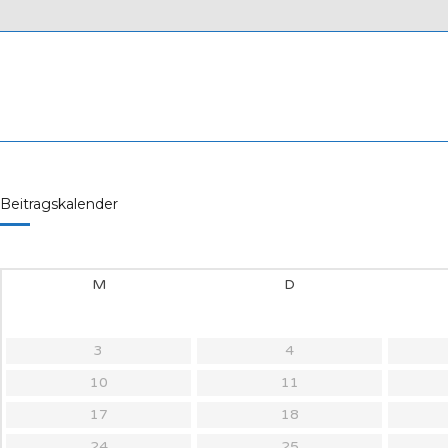
Beitragskalender
M
D
3
4
10
11
17
18
24
25