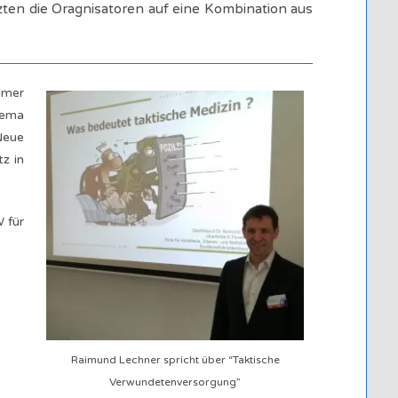
ten die Oragnisatoren auf eine Kombination aus
lmer
hema
Neue
z in
 für
Raimund Lechner spricht über “Taktische
Verwundetenversorgung”