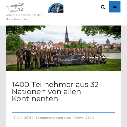
Verein zur Förderung der
Notfallmedizin
Written by
Admin
1400 Teilnehmer aus 32
Nationen von allen
Kontinenten
17. Juni 2018
|
Tagungen/Kongresse
|
Views: 4204