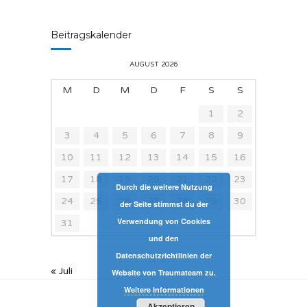
Beitragskalender
AUGUST 2026
M
D
M
D
F
S
S
1
2
3
4
5
6
7
8
9
10
11
12
13
14
15
16
17
18
19
20
21
22
23
Durch die weitere Nutzung
24
25
26
27
28
29
30
der Seite stimmst du der
Verwendung von Cookies
31
und den
Datenschutzrichtlinien der
« Juli
Website von Traumateam zu.
Weitere Informationen
Akzeptieren