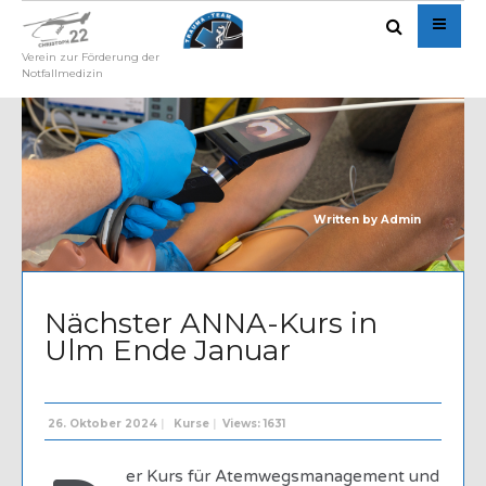
Verein zur Förderung der
Notfallmedizin
Written by
Admin
Nächster ANNA-Kurs in
Ulm Ende Januar
26. Oktober 2024
|
Kurse
|
Views: 1631
er Kurs für Atemwegsmanagement und