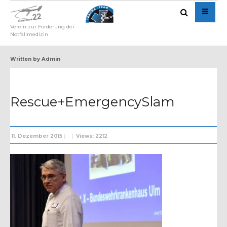
Verein zur Förderung der
Notfallmedizin
Written by
Admin
Rescue+EmergencySlam
11. Dezember 2015
|
|
Views: 2212