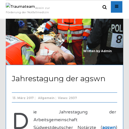
Verein zur
Förderung der Notfallmedizin
Written by
Admin
Jahrestagung der agswn
13. März 2017
|
Allgemein
|
Views: 2937
D
ie Jahrestagung der
Arbeitsgemeinschaft
Südwestdeutscher Notärzte (
agswn
)