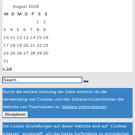
August 2026
M
D
M
D
F
S
S
1
2
3
4
5
6
7
8
9
10
11
12
13
14
15
16
17
18
19
20
21
22
23
24
25
26
27
28
29
30
31
« Juli
Durch die weitere Nutzung der Seite stimmst du der
Verwendung von Cookies und den Datenschutzrichtlinien der
Website von Traumateam zu.
Weitere Informationen
Akzeptieren
Die Cookie-Einstellungen auf dieser Website sind auf "Cookies
zulassen" eingestellt, um das beste Surferlebnis zu ermöglichen.