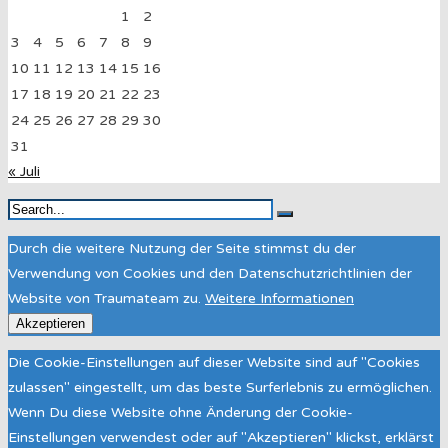
1
2
3
4
5
6
7
8
9
10
11
12
13
14
15
16
17
18
19
20
21
22
23
24
25
26
27
28
29
30
31
« Juli
Durch die weitere Nutzung der Seite stimmst du der
Verwendung von Cookies und den Datenschutzrichtlinien der
Website von Traumateam zu.
Weitere Informationen
Akzeptieren
Die Cookie-Einstellungen auf dieser Website sind auf "Cookies
zulassen" eingestellt, um das beste Surferlebnis zu ermöglichen.
Wenn Du diese Website ohne Änderung der Cookie-
Einstellungen verwendest oder auf "Akzeptieren" klickst, erklärst