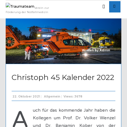
Verein zur
Förderung der Notfallmedizin
Written by
Admin
Christoph 45 Kalender 2022
22. Oktober 2021
|
Allgemein
|
Views: 3678
A
uch für das kommende Jahr haben die
Kollegen um Prof. Dr. Volker Wenzel
und Dr. Benjamin Kober von der