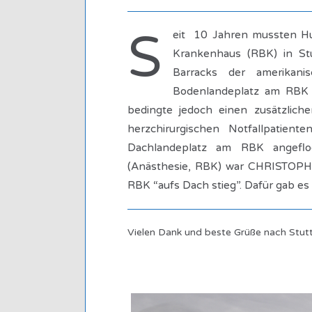
S
eit 10 Jahren mussten Hu
Krankenhaus (RBK) in St
Barracks der amerikani
Bodenlandeplatz am RBK 
bedingte jedoch einen zusätzlic
herzchirurgischen Notfallpatien
Dachlandeplatz am RBK angeflo
(Anästhesie, RBK) war CHRISTOPH
RBK “aufs Dach stieg”. Dafür gab es 
Vielen Dank und beste Grüße nach Stutt