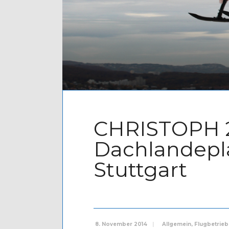
CHRISTOPH 
Dachlandepla
Stuttgart
8. November 2014
|
Allgemein
,
Flugbetrieb