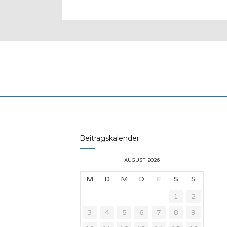
Beitragskalender
AUGUST 2026
M
D
M
D
F
S
S
1
2
3
4
5
6
7
8
9