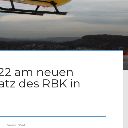
22 am neuen
tz des RBK in
|
Views: 3541