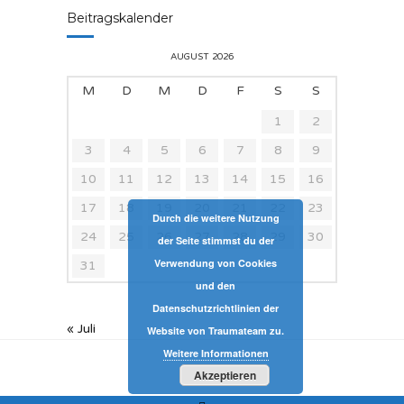
Beitragskalender
AUGUST 2026
M
D
M
D
F
S
S
1
2
3
4
5
6
7
8
9
10
11
12
13
14
15
16
17
18
19
20
21
22
23
Durch die weitere Nutzung
24
25
26
27
28
29
30
der Seite stimmst du der
Verwendung von Cookies
31
und den
Datenschutzrichtlinien der
« Juli
Website von Traumateam zu.
Weitere Informationen
Akzeptieren