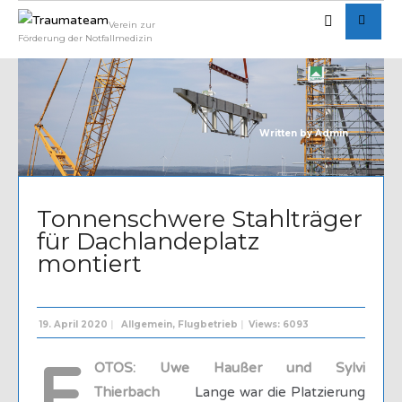
Verein zur
Förderung der Notfallmedizin
Written by
Admin
Tonnenschwere Stahlträger
für Dachlandeplatz
montiert
19. April 2020
|
Allgemein
,
Flugbetrieb
|
Views: 6093
F
OTOS: Uwe Haußer und Sylvi
Thierbach
Lange war die Platzierung