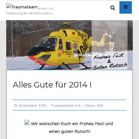
Verein zur
Förderung der Notfallmedizin
Written by
Andreas Knöfel
Alles Gute für 2014 !
31. Dezember 2013
|
Traumateam e.V.
|
Views: 3141