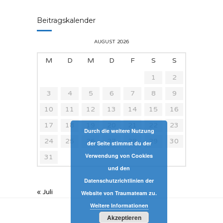
Beitragskalender
AUGUST 2026
M
D
M
D
F
S
S
1
2
3
4
5
6
7
8
9
10
11
12
13
14
15
16
17
18
19
20
21
22
23
Durch die weitere Nutzung
24
25
26
27
28
29
30
der Seite stimmst du der
Verwendung von Cookies
31
und den
Datenschutzrichtlinien der
« Juli
Website von Traumateam zu.
Weitere Informationen
Akzeptieren