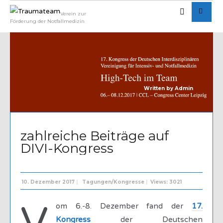
Verein zur
Förderung der Notfallmedizin
Written by
Admin
zahlreiche Beiträge auf
DIVI-Kongress
10. Dezember 2017
|
Tagungen/Kongresse
|
Views: 3021
om 6.-8. Dezember fand der
17.
Kongress
der Deutschen