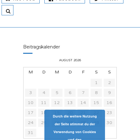
Beitragskalender
AUGUST 2026
M
D
M
D
F
S
S
1
2
3
4
5
6
7
8
9
10
11
12
13
14
15
16
17
18
19
20
21
22
23
Durch die weitere Nutzung
24
25
26
27
28
29
30
der Seite stimmst du der
Verwendung von Cookies
31
und den