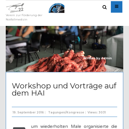
Verein zur Förderung der
Notfallmedizin
Written by
Admin
Workshop und Vorträge auf
dem HAI
19. September 2016
|
Tagungen/Kongresse
|
Views: 3031
um wiederholten Male organisierte die