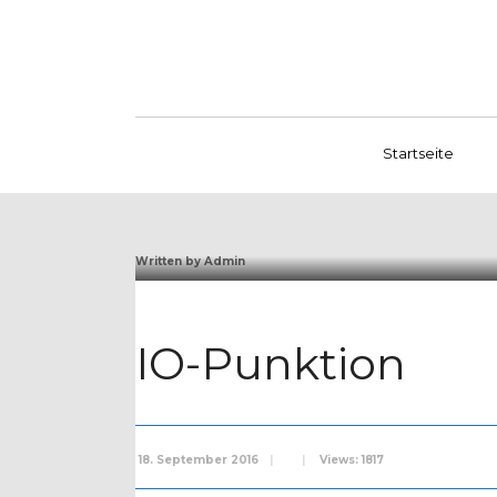
Startseite
Written by
Admin
IO-Punktion
18. September 2016
|
|
Views: 1817