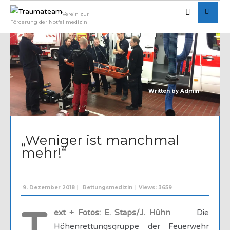
Verein zur
Förderung der Notfallmedizin
Written by
Admin
„Weniger ist manchmal
mehr!“
9. Dezember 2018
|
Rettungsmedizin
|
Views: 3659
ext + Fotos: E. Staps/J. Hühn
Die
Höhenrettungsgruppe der Feuerwehr