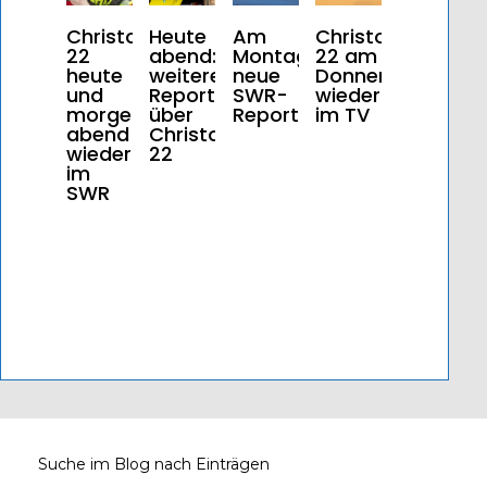
Christoph
Heute
Am
Christoph
22
abend:
Montag
22 am
heute
weitere
neue
Donnerstag
und
Reportage
SWR-
wieder
morgen
über
Reportage
im TV
abend
Christoph
wieder
22
im
SWR
Suche im Blog nach Einträgen