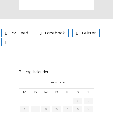
RSS Feed
Facebook
Twitter
Beitragskalender
AUGUST 2026
M
D
M
D
F
S
S
1
2
3
4
5
6
7
8
9