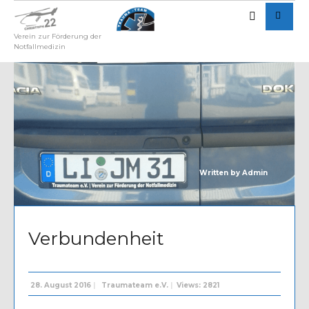
Verein zur Förderung der
Notfallmedizin
Written by
Admin
Verbundenheit
28. August 2016
|
Traumateam e.V.
|
Views: 2821