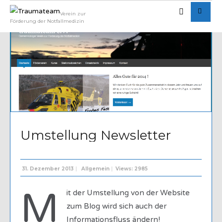
Verein zur
Förderung der Notfallmedizin
Written by
Andreas Knöfel
Umstellung Newsletter
31. Dezember 2013
|
Allgemein
|
Views: 2985
M
it der Umstellung von der Website
zum Blog wird sich auch der
Informationsfluss ändern!