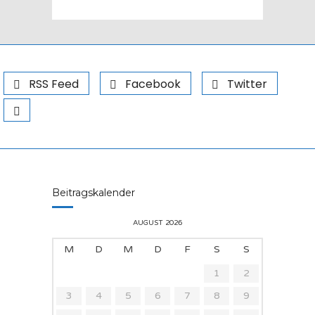
RSS Feed
Facebook
Twitter
Beitragskalender
AUGUST 2026
M
D
M
D
F
S
S
1
2
3
4
5
6
7
8
9