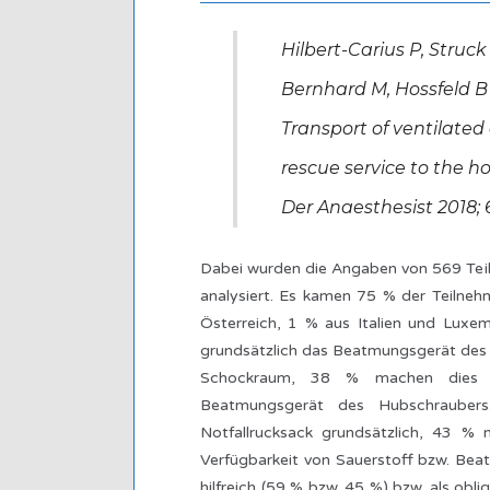
Hilbert-Carius P, Struck
Bernhard M, Hossfeld B
Transport of ventilated
rescue service to the h
Der Anaesthesist 2018; 
Dabei wurden die Angaben von 569 Teil
analysiert. Es kamen 75 % der Teilne
Österreich, 1 % aus Italien und Luxe
grundsätzlich das Beatmungsgerät des
Schockraum, 38 % machen dies s
Beatmungsgerät des Hubschrauber
Notfallrucksack grundsätzlich, 43 %
Verfügbarkeit von Sauerstoff bzw. Be
hilfreich (59 % bzw. 45 %) bzw. als ob