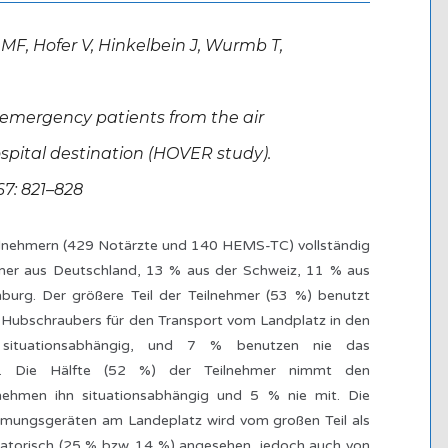
 MF, Hofer V, Hinkelbein J, Wurmb T,
 emergency patients from the air
ospital destination (HOVER study).
67: 821–828
nehmern (429 Notärzte und 140 HEMS-TC) vollständig
hmer aus Deutschland, 13 % aus der Schweiz, 11 % aus
mburg. Der größere Teil der Teilnehmer (53 %) benutzt
 Hubschraubers für den Transport vom Landplatz in den
ituationsabhängig, und 7 % benutzen nie das
s. Die Hälfte (52 %) der Teilnehmer nimmt den
 nehmen ihn situationsabhängig und 5 % nie mit. Die
atmungsgeräten am Landeplatz wird vom großen Teil als
ligatorisch (25 % bzw. 14 %) angesehen, jedoch auch von