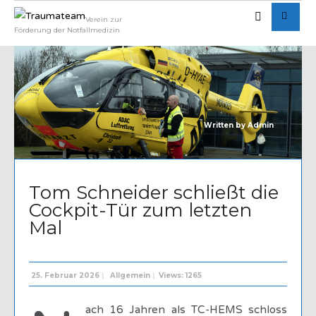
Verein zur
Förderung der Notfallmedizin
Written by
Admin
Tom Schneider schließt die
Cockpit-Tür zum letzten
Mal
25. Februar 2026
|
Allgemein
|
Views: 1265
ach 16 Jahren als TC-HEMS schloss