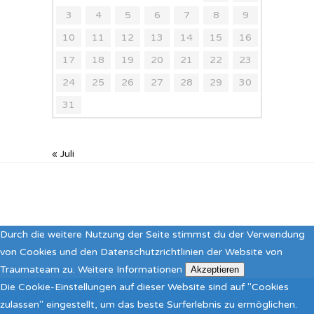
3
4
5
6
7
8
9
10
11
12
13
14
15
16
17
18
19
20
21
22
23
24
25
26
27
28
29
30
31
« Juli
Durch die weitere Nutzung der Seite stimmst du der Verwendung
von Cookies und den Datenschutzrichtlinien der Website von
Traumateam zu.
Weitere Informationen
Akzeptieren
Die Cookie-Einstellungen auf dieser Website sind auf "Cookies
zulassen" eingestellt, um das beste Surferlebnis zu ermöglichen.