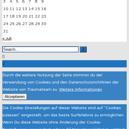
3
4
5
6
7
8
9
10
11
12
13
14
15
16
17
18
19
20
21
22
23
24
25
26
27
28
29
30
31
« Juli
Durch die weitere Nutzung der Seite stimmst du der
Verwendung von Cookies und den Datenschutzrichtlinien der
Website von Traumateam zu.
Weitere Informationen
Akzeptieren
Die Cookie-Einstellungen auf dieser Website sind auf "Cookies
zulassen" eingestellt, um das beste Surferlebnis zu ermöglichen.
Wenn Du diese Website ohne Änderung der Cookie-