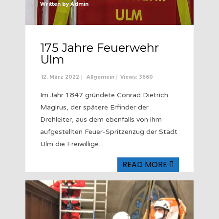
Written by
Admin
175 Jahre Feuerwehr
Ulm
12. März 2022
|
Allgemein
|
Views: 3660
Im Jahr 1847 gründete Conrad Dietrich
Magirus, der spätere Erfinder der
Drehleiter, aus dem ebenfalls von ihm
aufgestellten Feuer-Spritzenzug der Stadt
Ulm die Freiwillige
...
READ MORE