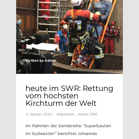
Written by
Admin
heute im SWR: Rettung
vom höchsten
Kirchturm der Welt
5. Januar 2022
|
Allgemein
|
Views: 2921
Im Rahmen der Sendereihe “Superbauten
im Südwesten” berichtet Johannes