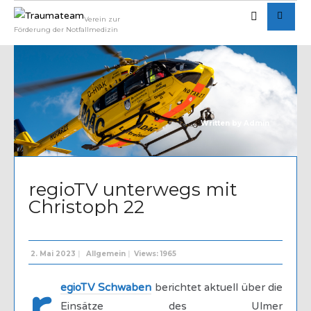
Verein zur
Förderung der Notfallmedizin
Written by
Admin
regioTV unterwegs mit
Christoph 22
2. Mai 2023
|
Allgemein
|
Views: 1965
egioTV Schwaben
berichtet aktuell über die
Einsätze des Ulmer