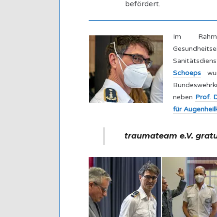
befördert.
Im Rahm
Gesundheits
Sanitätsdien
Schoeps
wurd
Bundeswehrkr
neben
Prof. 
für Augenhei
traumateam e.V. gratul