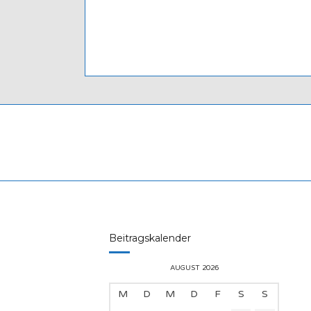
Beitragskalender
AUGUST 2026
M
D
M
D
F
S
S