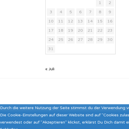
1
2
3
4
5
6
7
8
9
10
11
12
13
14
15
16
17
18
19
20
21
22
23
24
25
26
27
28
29
30
31
« Juli
Durch die weitere Nutzung der Seite stimmst du der Verwendung v
Die Cookie-Einstellungen auf dieser Website sind auf "Cookies zul
verwendest oder auf "Akzeptieren" klickst, erklärst Du Dich damit