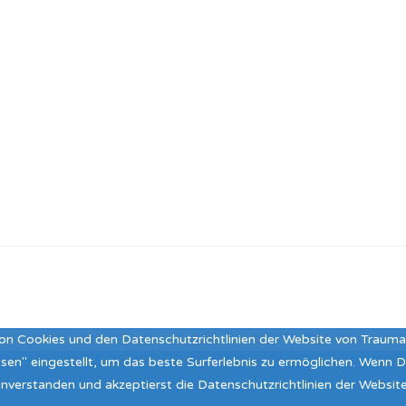
on Cookies und den Datenschutzrichtlinien der Website von Traum
assen" eingestellt, um das beste Surferlebnis zu ermöglichen. Wenn
 einverstanden und akzeptierst die Datenschutzrichtlinien der Webs