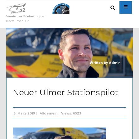
Verein zur Förderung der
Notfallmedizin
Written by
Admin
Neuer Ulmer Stationspilot
5. März 2019
|
Allgemein
|
Views: 6523