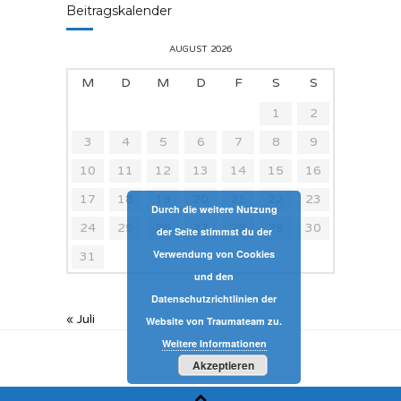
Beitragskalender
AUGUST 2026
M
D
M
D
F
S
S
1
2
3
4
5
6
7
8
9
10
11
12
13
14
15
16
17
18
19
20
21
22
23
Durch die weitere Nutzung
24
25
26
27
28
29
30
der Seite stimmst du der
Verwendung von Cookies
31
und den
Datenschutzrichtlinien der
« Juli
Website von Traumateam zu.
Weitere Informationen
Akzeptieren