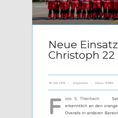
Neue Einsat
Christoph 22
18. Juli 2019
|
Allgemein
|
Views: 13980
F
oto: S. Thierbach
Seit 
erkenntlich an den orang
Overalls in anderen Bereic