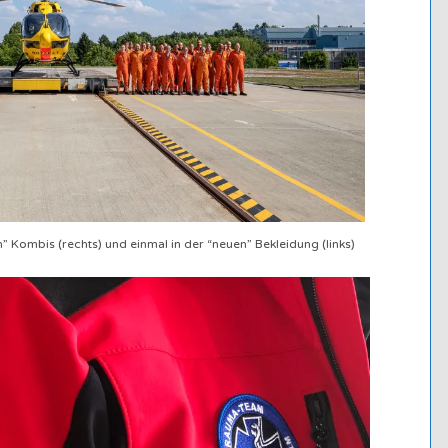
” Kombis (rechts) und einmal in der “neuen” Bekleidung (links)