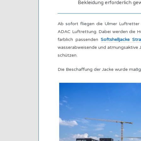
Bekleidung erforderlich ge
Ab sofort fliegen die Ulmer Luftrette
ADAC Luftrettung. Dabei werden die Ho
farblich passenden
Softshelljacke St
wasser
abweisende und
atmungsaktive J
schützen.
Die Beschaffung der Jacke wurde maßge