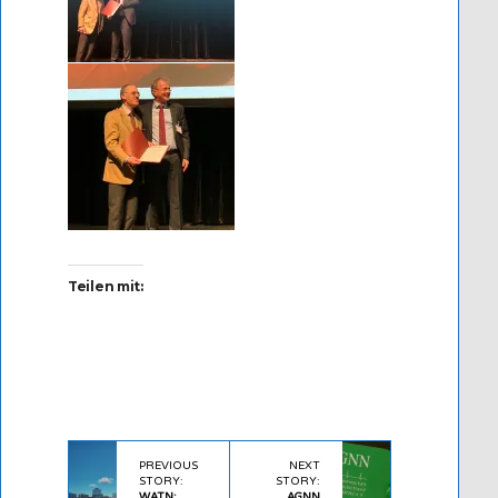
Teilen mit:
PREVIOUS
NEXT
STORY:
STORY:
WATN:
AGNN