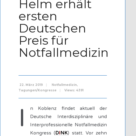
Helm erhält
ersten
Deutschen
Preis für
Notfallmedizin
22. März 2019
|
Notfallmedizin
,
Tagungen/Kongresse
|
Views: 4391
I
n Koblenz findet aktuell der
Deutsche Interdisziplinäre und
Interprofessionelle Notfallmedizin
Kongress (
D
I
NK
) statt. Vor zehn