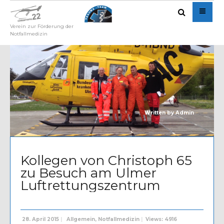
Verein zur Förderung der
Notfallmedizin
Written by
Admin
Kollegen von Christoph 65
zu Besuch am Ulmer
Luftrettungszentrum
28. April 2015
|
Allgemein
,
Notfallmedizin
|
Views: 4916