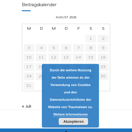
Beitragskalender
AUGUST 2026
M
D
M
D
F
S
S
1
2
3
4
5
6
7
8
9
10
11
12
13
14
15
16
17
18
19
20
21
22
23
Durch die weitere Nutzung
24
25
26
27
28
29
30
der Seite stimmst du der
Verwendung von Cookies
31
und den
Datenschutzrichtlinien der
« Juli
Website von Traumateam zu.
Weitere Informationen
Akzeptieren