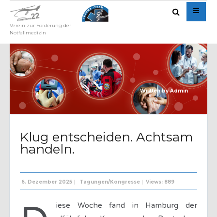
Verein zur Förderung der
Notfallmedizin
Written by
Admin
Klug entscheiden. Achtsam
handeln.
6. Dezember 2025
|
Tagungen/Kongresse
|
Views: 889
iese Woche fand in Hamburg der