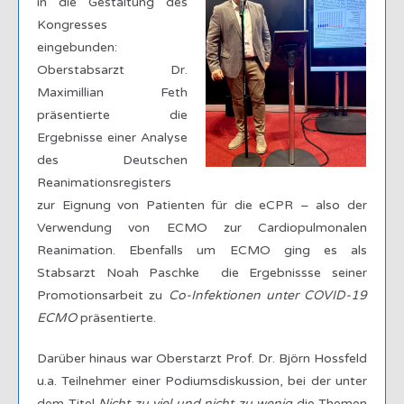
in die Gestaltung des
Kongresses
eingebunden:
Oberstabsarzt Dr.
Maximillian Feth
präsentierte die
Ergebnisse einer Analyse
des Deutschen
Reanimationsregisters
zur Eignung von Patienten für die eCPR – also der
Verwendung von ECMO zur
Cardiopulmonalen
Reanimation. Ebenfalls um ECMO ging es als
Stabsarzt Noah Paschke die Ergebnissse seiner
Promotionsarbeit zu
Co-Infektionen unter COVID-19
ECMO
präsentierte.
Darüber hinaus war Oberstarzt Prof. Dr. Björn Hossfeld
u.a. Teilnehmer einer Podiumsdiskussion, bei der unter
dem Titel
Nicht zu viel und nicht zu wenig
die Themen