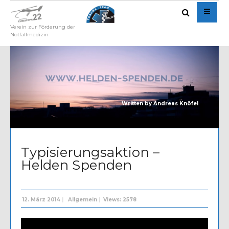
Verein zur Förderung der
Notfallmedizin
Written by
Andreas Knöfel
Typisierungsaktion –
Helden Spenden
12. März 2014
|
Allgemein
|
Views: 2578