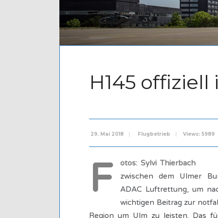
H145 offiziell
29. Mai 2018
|
Flugbetrieb
|
Views: 5989
F
otos: Sylvi Thierbach
Am 1
zwischen dem Ulmer Bun
ADAC Luftrettung, um na
wichtigen Beitrag zur notf
Region um Ulm zu leisten. Das fünf