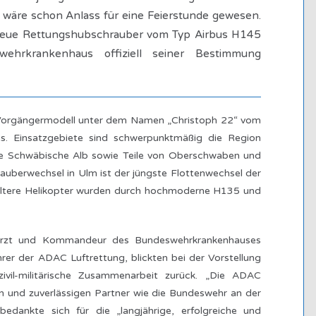
n wäre schon Anlass für eine Feierstunde gewesen.
eue Rettungshubschrauber vom Typ Airbus H145
hrkrankenhaus offiziell seiner Bestimmung
 Vorgängermodell unter dem Namen „Christoph 22“ vom
. Einsatzgebiete sind schwerpunktmäßig die Region
ie Schwäbische Alb sowie Teile von Oberschwaben und
berwechsel in Ulm ist der jüngste Flottenwechsel der
ältere Helikopter wurden durch hochmoderne H135 und
farzt und Kommandeur des Bundeswehrkrankenhauses
rer der ADAC Luftrettung, blickten bei der Vorstellung
vil-militärische Zusammenarbeit zurück. „Die ADAC
ken und zuverlässigen Partner wie die Bundeswehr an der
edankte sich für die „langjährige, erfolgreiche und