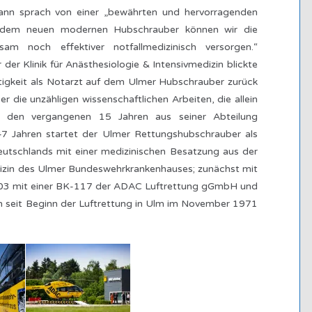
mann sprach von einer „bewährten und hervorragenden
 dem neuen modernen Hubschrauber können wir die
m noch effektiver notfallmedizinisch versorgen.“
der Klinik für Anästhesiologie & Intensivmedizin blickte
Tätigkeit als Notarzt auf dem Ulmer Hubschrauber zurück
 die unzähligen wissenschaftlichen Arbeiten, die allein
n den vergangenen 15 Jahren aus seiner Abteilung
 47 Jahren startet der Ulmer Rettungshubschrauber als
utschlands mit einer medizinischen Besatzung aus der
edizin des Ulmer Bundeswehrkrankenhauses; zunächst mit
2003 mit einer BK-117 der ADAC Luftrettung gGmbH und
 seit Beginn der Luftrettung in Ulm im November 1971