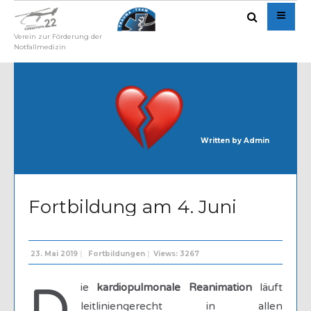
Verein zur Förderung der
Notfallmedizin
Written by
Admin
Fortbildung am 4. Juni
23. Mai 2019
|
Fortbildungen
|
Views: 3267
D
ie
kardiopulmonale Reanimation
läuft
leitliniengerecht in allen