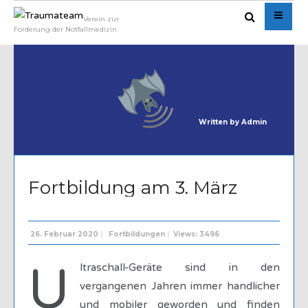
Verein zur
Förderung der Notfallmedizin
Written by
Admin
Fortbildung am 3. März
26. Februar 2020
|
Fortbildungen
|
Views: 3496
U
ltraschall-Geräte sind in den
vergangenen Jahren immer handlicher
und mobiler geworden und finden