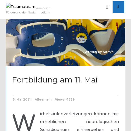
Verein zur
Förderung der Notfallmedizin
Written by
Admin
Fortbildung am 11. Mai
5. Mai 2021
|
Allgemein
|
Views: 4739
W
irbelsäulenverletzungen können mit
erheblichen neurologischen
Schädigungen einhergehen und