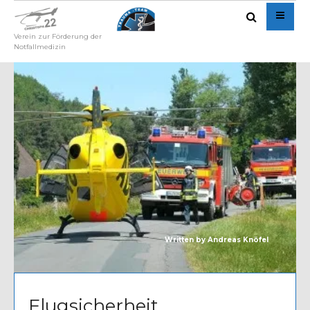
Verein zur Förderung der
Notfallmedizin
Written by
Andreas Knöfel
Flugsicherheit