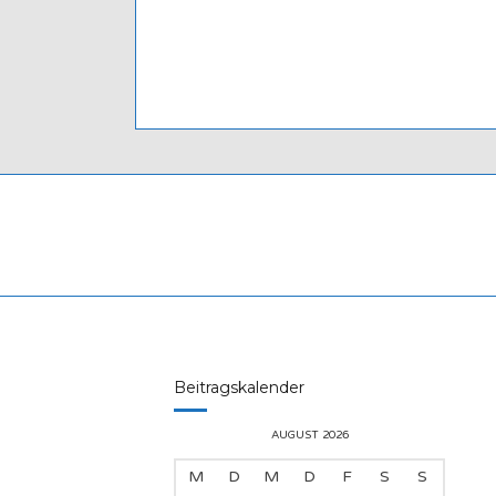
Beitragskalender
AUGUST 2026
M
D
M
D
F
S
S