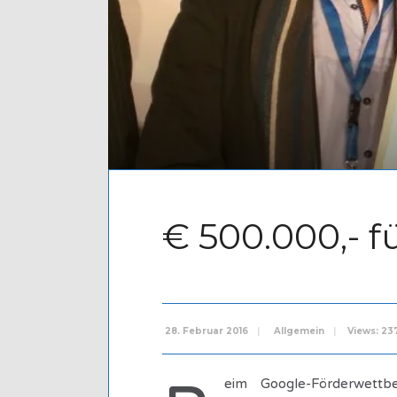
€ 500.000,- f
28. Februar 2016
|
Allgemein
|
Views: 23
eim Google-Förderwettb