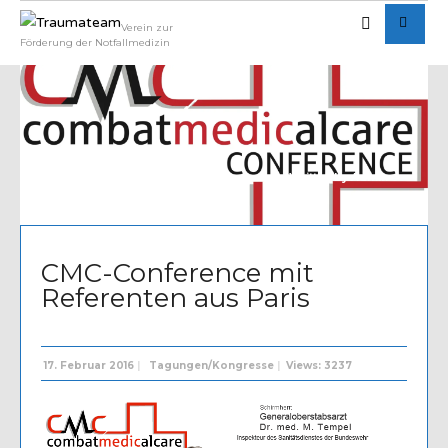
Verein zur
Förderung der Notfallmedizin
Written by
Admin
CMC-Conference mit
Referenten aus Paris
17. Februar 2016
|
Tagungen/Kongresse
|
Views: 3237