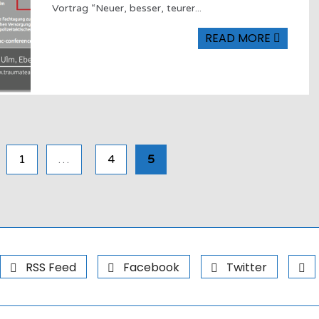
Vortrag “Neuer, besser, teurer
...
READ MORE
1
…
4
5
RSS Feed
Facebook
Twitter