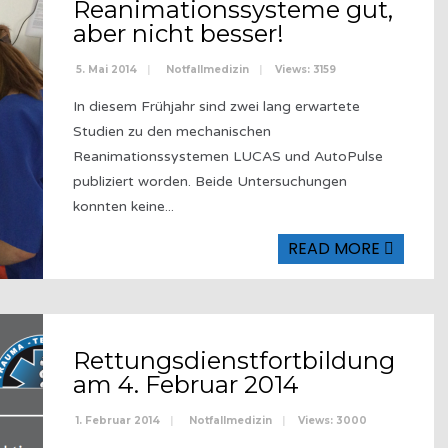
Reanimationssysteme gut,
aber nicht besser!
5. Mai 2014
|
Notfallmedizin
|
Views: 3159
In diesem Frühjahr sind zwei lang erwartete
Studien zu den mechanischen
Reanimationssystemen LUCAS und AutoPulse
publiziert worden. Beide Untersuchungen
konnten keine
...
READ MORE
Rettungsdienstfortbildung
am 4. Februar 2014
1. Februar 2014
|
Notfallmedizin
|
Views: 3000