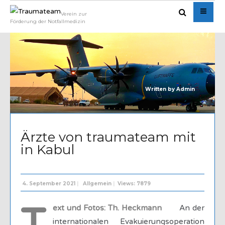
Verein zur
Förderung der Notfallmedizin
Written by
Admin
Ärzte von traumateam mit
in Kabul
4. September 2021
|
Allgemein
|
Views: 7879
ext und Fotos: Th. Heckmann
An der
internationalen Evakuierungsoperation