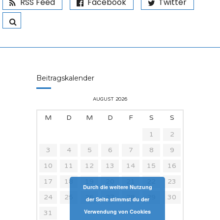
RSS Feed
Facebook
Twitter
Beitragskalender
AUGUST 2026
M
D
M
D
F
S
S
1
2
3
4
5
6
7
8
9
10
11
12
13
14
15
16
17
18
19
20
21
22
23
Durch die weitere Nutzung
24
25
26
27
28
29
30
der Seite stimmst du der
Verwendung von Cookies
31