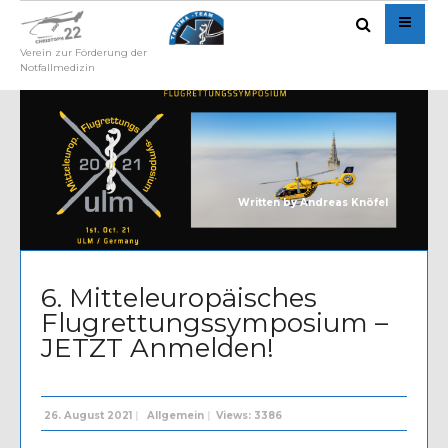
Verein zur Förderung der
Notfallmedizin
Written by
Andreas Knöfel
6. Mitteleuropäisches
Flugrettungssymposium –
JETZT Anmelden!
26. August 2021
|
Allgemein
|
Views: 3386